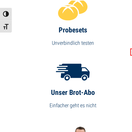
Umschalten auf hohe Kontraste
Schrift vergrößern
Probesets
Unverbindlich testen
Unser Brot-Abo
Einfacher geht es nicht