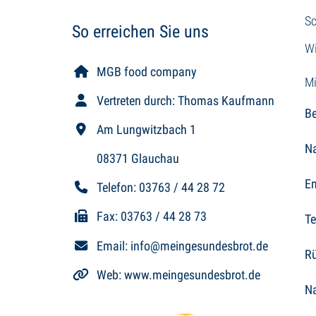
Sc
So erreichen Sie uns
Wi
MGB food company
Mi
Vertreten durch: Thomas Kaufmann
Be
Am Lungwitzbach 1
N
08371
Glauchau
Em
Telefon:
03763 / 44 28 72
Fax:
03763 / 44 28 73
T
Email:
info@meingesundesbrot.de
Rü
Web:
www.meingesundesbrot.de
Na