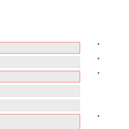
*
*
*
*