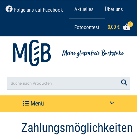
Aktuelles
Über uns
Folge uns auf Facebook
0
0,00
€
Fotocontest
Search
Molino di Ferro Penne
2,59
€
+
ADD
Menü
Zahlungsmöglichkeiten