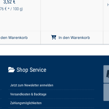
€
3,52
H
€
,76
100
g
* /
)
n den Warenkorb
In den Warenkorb
Shop Service
Jetzt zum Newsletter anmelden
Versandkosten & Backtage
Zahlungsmöglichkeiten