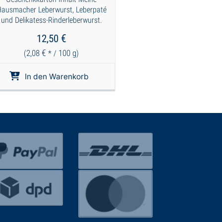
ausmacher Leberwurst, Leberpaté
und Delikatess-Rinderleberwurst.
€
12,50
€
2,08
100
g
(
* /
)
In den Warenkorb