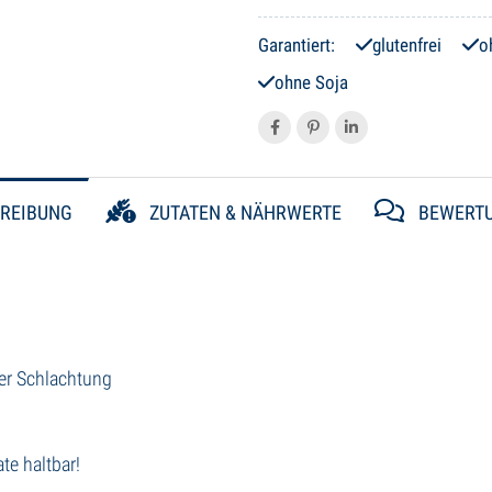
Garantiert:
glutenfrei
o
ohne Soja
REIBUNG
ZUTATEN & NÄHRWERTE
BEWERT
ier Schlachtung
e haltbar!