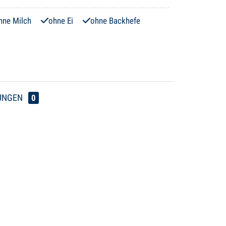
hne Milch
ohne Ei
ohne Backhefe
UNGEN
0