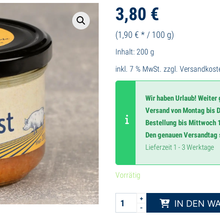
3,80
€
(
1,90
€
* /
100
g
)
Inhalt: 200
g
inkl. 7 % MwSt.
zzgl.
Versandkost
Wir haben Urlaub! Weiter
Versand von Montag bis D
Bestellung bis Mittwoch 
Den genauen Versandtag s
Lieferzeit 1 - 3 Werktage
Vorrätig
IN DEN W