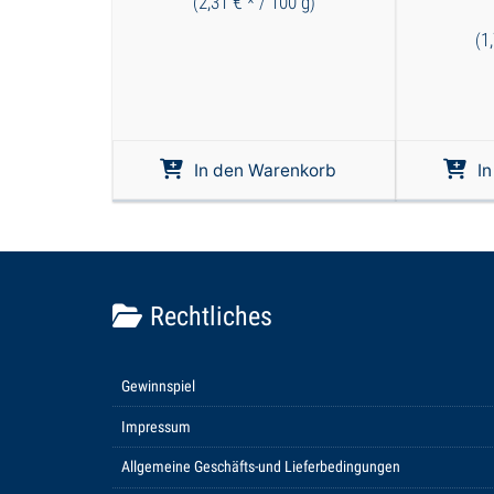
€
2,31
100
g
(
* /
)
1
(
In den Warenkorb
I
Rechtliches
Gewinnspiel
Impressum
Allgemeine Geschäfts-und Lieferbedingungen