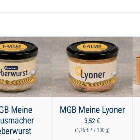
GB Meine
MGB Meine Lyoner
usmacher
€
3,52
eberwurst
€
1,76
100
g
(
* /
)