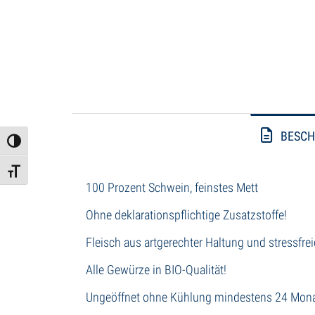
BESCH
Umschalten auf hohe Kontraste
Schrift vergrößern
100 Prozent Schwein, feinstes Mett
Ohne deklarationspflichtige Zusatzstoffe!
Fleisch aus artgerechter Haltung und stressfre
Alle Gewürze in BIO-Qualität!
Ungeöffnet ohne Kühlung mindestens 24 Monat