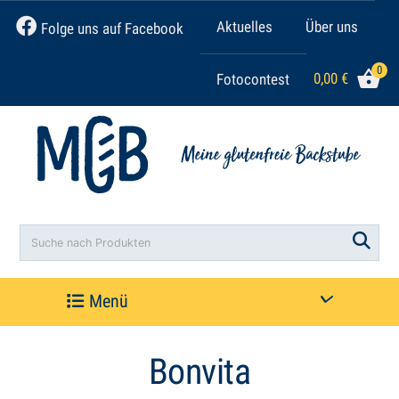
Aktuelles
Über uns
Folge uns auf Facebook
0
0,00
€
Fotocontest
Search
ives
MGB Meisterbox
35,90
€
+
ADD
ADD
Menü
Bonvita