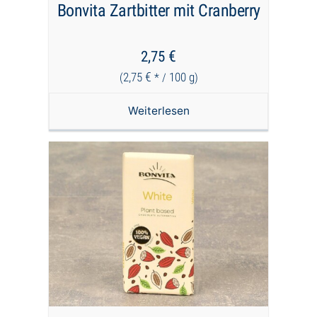
Bonvita Zartbitter mit Cranberry
€
2,75
€
2,75
100
g
(
* /
)
Weiterlesen