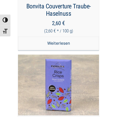
Bonvita Couverture Traube-
Haselnuss
Umschalten auf hohe Kontraste
€
2,60
€
2,60
100
g
(
* /
)
Schrift vergrößern
Weiterlesen