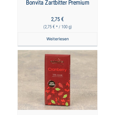
Bonvita Zartbitter Premium
€
2,75
€
2,75
100
g
(
* /
)
Weiterlesen